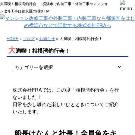
大満喫！相模湾釣行会！ | 横浜市で内装工事・外装工事やマンショ
ン改修工事は都筑区の(株)FRA
HOME
»
ブログ
»
お知らせ
» 大満喫！相模湾釣行会！
大
満喫！相模湾釣行会！
株式会社FRAでは、この度「相模湾釣行会」を行
ないました！
日常を少し離れた楽しいひとときについてご紹介
いたします。
船長はなんと社長！全員魚をキ